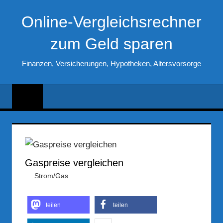
Zum
Online-Vergleichsrechner
Inhalt
springen
zum Geld sparen
Finanzen, Versicherungen, Hypotheken, Altersvorsorge
Gaspreise vergleichen
23. März 2017
Hubert Woldrich
Strom/Gas
teilen
teilen