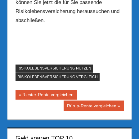
können Sie jetzt die für Sie passende
Risikolebensversicherung heraussuchen und
abschließen.
RISIKOLEBENSVERSICHERUNG NUTZEN
RISIKOLEBENSVERSICHERUNG VERGLEICH
Beitragsnavigation
Vorheriger
Riester-Rente vergleichen
Beitrag:
Nächster
Rürup-Rente vergleichen
Beitrag:
Geld sparen TOP 10