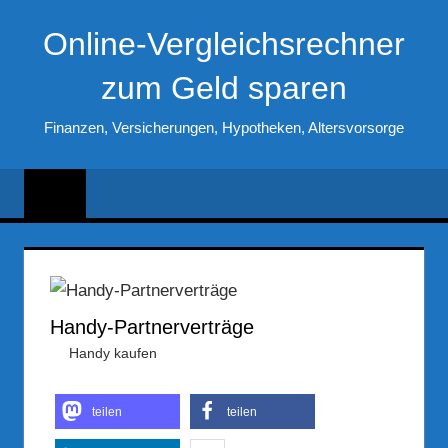
Zum
Online-Vergleichsrechner
Inhalt
springen
zum Geld sparen
Finanzen, Versicherungen, Hypotheken, Altersvorsorge
Handy-Partnerverträge
23. März 2017
Hubert Woldrich
Handy kaufen
teilen
teilen