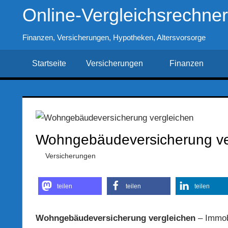
Zum
Online-Vergleichsrechne
Inhalt
springen
Finanzen, Versicherungen, Hypotheken, Altersvorsorge
Startseite
Versicherungen
Finanzen
Wohngebäudeversicherung ve
23. März 2017
Hubert Woldrich
Versicherungen
teilen
teilen
teilen
Wohngebäudeversicherung vergleichen
– Immobi