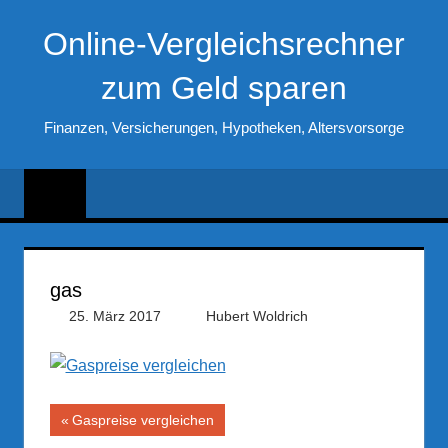
Zum
Online-Vergleichsrechner
Inhalt
springen
zum Geld sparen
Finanzen, Versicherungen, Hypotheken, Altersvorsorge
gas
25. März 2017
Hubert Woldrich
Beitragsnavigation
Vorheriger
Gaspreise vergleichen
Beitrag: