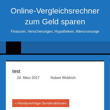
Zum
Online-Vergleichsrechner
Inhalt
springen
zum Geld sparen
Finanzen, Versicherungen, Hypotheken, Altersvorsorge
test
24. März 2017
Hubert Woldrich
Beitragsnavigation
Vorheriger
Handyverträge-Sonderaktionen
Beitrag: