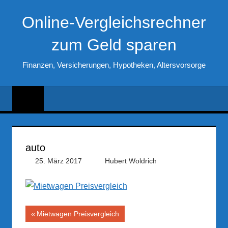
Zum
Online-Vergleichsrechner
Inhalt
springen
zum Geld sparen
Finanzen, Versicherungen, Hypotheken, Altersvorsorge
auto
25. März 2017
Hubert Woldrich
Beitragsnavigation
Vorheriger
Mietwagen Preisvergleich
Beitrag: