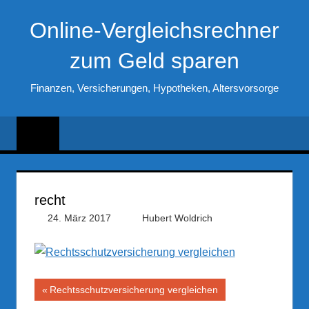
Zum
Online-Vergleichsrechner
Inhalt
springen
zum Geld sparen
Finanzen, Versicherungen, Hypotheken, Altersvorsorge
recht
24. März 2017
Hubert Woldrich
Beitragsnavigation
Vorheriger
Rechtsschutzversicherung vergleichen
Beitrag: